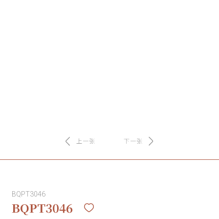
务
项
目
思
联
精
上一张
下一张
选
艺
BQPT3046
术
BQPT3046