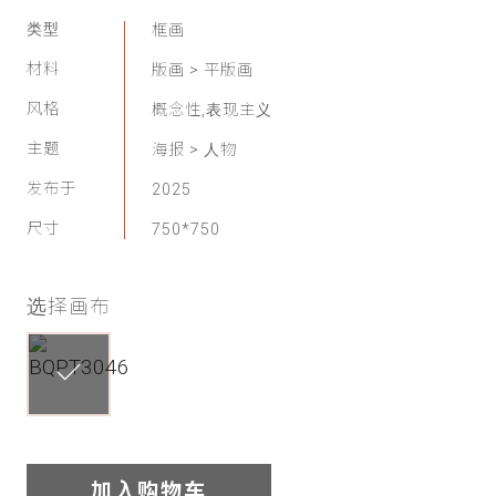
家
类型
框画
材料
版画 > 平版画
网
风格
概念性,表现主义
络
主题
海报 > 人物
灵
发布于
2025
尺寸
750*750
感
启
选择画布
发
加
入
加入购物车