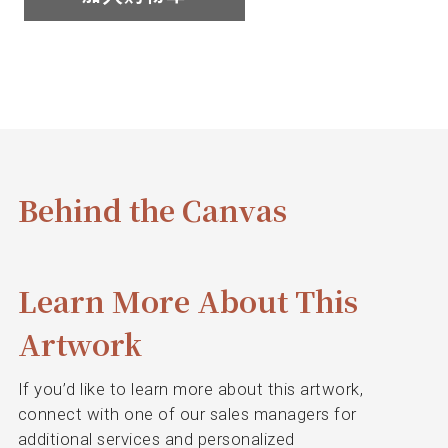
我
们
联
系
Behind the Canvas
我
们
Learn More About This
语
Artwork
言
If you’d like to learn more about this artwork,
connect with one of our sales managers for
additional services and personalized