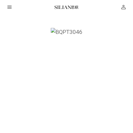
HOME
关
于
我
们
服