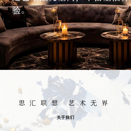
务
验。
项
目
思
联
精
选
思汇联想 艺术无界
艺
关于我们
术