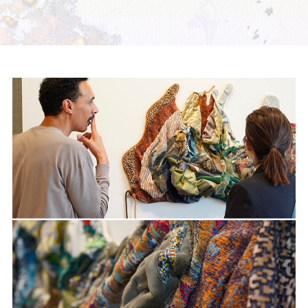
家
网
络
灵
感
启
发
加
入