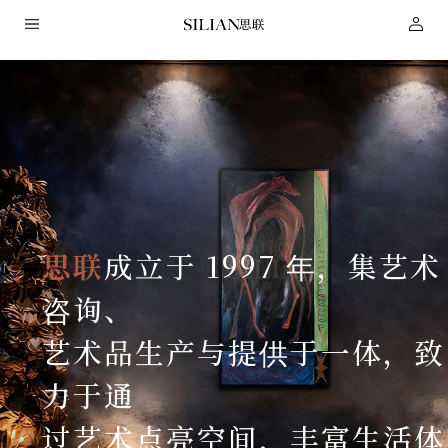
HOME
关
思联
成立于 1997 年，集艺术
于
咨询、
我
艺术品生产与提供于一体，致
们
力于通
服
过艺术点亮空间，丰富生活体