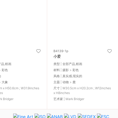
B4139-1p
小爱
产品,框画
类型 | 全部产品,框画
> 彩色
材料 | 摄影 > 彩色
的
风格 | 真实感,现实的
> 大象
主题 | 动物 > 鹿
 x H50.6cm ; W31.9inches
尺寸 | W30.5cm x H20.2cm ; W12inches
es
x H8inches
 Bridger
艺术家 | Mark Bridger