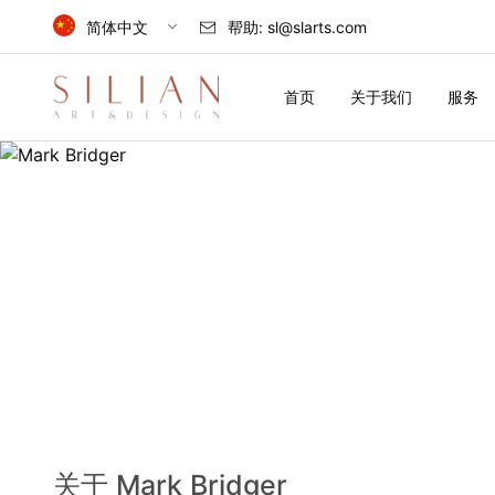
简体中文
帮助:
sl@slarts.com
Select Language
首页
关于我们
服务
简体中文
中国
English
首
United Kingdom
页
关
于
我
们
关于 Mark Bridger