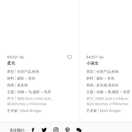
术
家
网
络
B4251-4p
B4257-4p
柔光
小淑女
灵
类型 | 全部产品,框画
类型 | 全部产品,框画
感
材料 | 摄影 > 彩色
材料 | 摄影 > 彩色
风格 | 真实感
风格 | 真实感,现实的
主题 | 动物 > 鸟,摄影 > 风景
主题 | 动物 > 鹿,摄影 > 风景
启
尺寸 | W60.9cm x H35.5cm ;
尺寸 | W63.3cm x H38cm ;
W24inches x H14inches
W24.9inches x H15inches
发
艺术家 | Mark Bridger
艺术家 | Mark Bridger
加
关注我们: