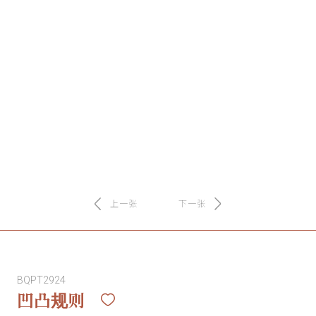
务
项
目
思
联
精
上一张
下一张
选
艺
BQPT2924
术
凹凸规则