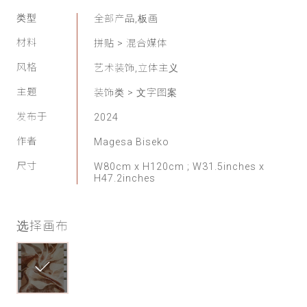
家
类型
全部产品,板画
材料
拼贴 > 混合媒体
网
风格
艺术装饰,立体主义
络
主题
装饰类 > 文字图案
灵
发布于
2024
作者
Magesa Biseko
感
尺寸
W80cm x H120cm ; W31.5inches x
H47.2inches
启
发
选择画布
加
入