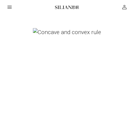
HOME
关
于
我
们
服