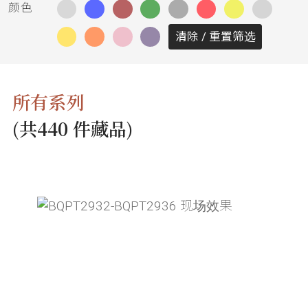
务
颜色
清除 / 重置筛选
项
目
所有系列
思
(共440 件藏品)
联
精
选
艺
术