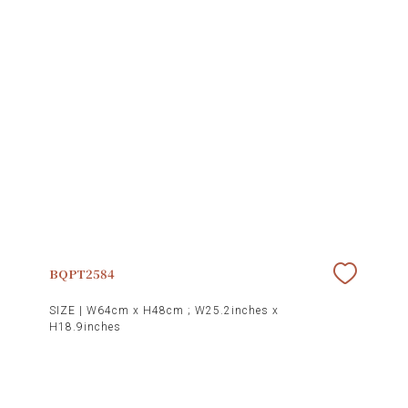
BQPT2584
SIZE |
W64cm x H48cm ; W25.2inches x
H18.9inches