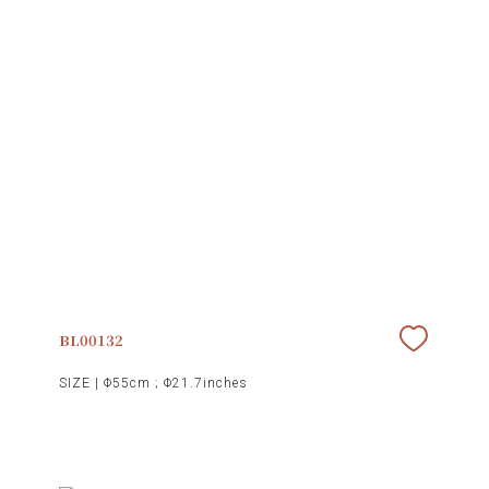
BL00132
SIZE |
Φ55cm ; Φ21.7inches