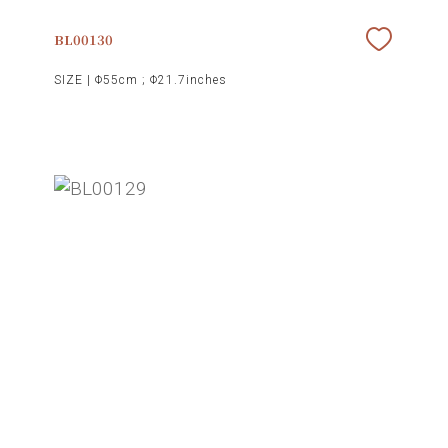
BL00130
SIZE |
Φ55cm ; Φ21.7inches