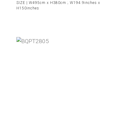
SIZE |
W495cm x H380cm ; W194.9inches x
H150inches