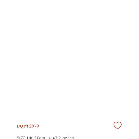
BQPT2979
SIZE |
Φ120cm ; Φ 47.2inches