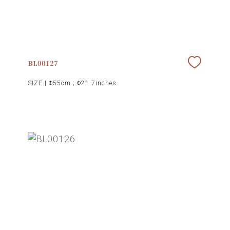
BL00127
SIZE |
Φ55cm ; Φ21.7inches