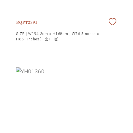
BQPT2391
SIZE |
W194.3cm x H168cm ; W76.5inches x
H66.1inches(一套11幅)