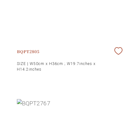
BQPT2805
SIZE |
W50cm x H36cm ; W19.7inches x
H14.2inches