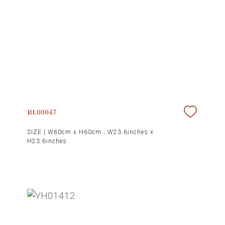
BL00047
SIZE |
W60cm x H60cm ; W23.6inches x
H23.6inches