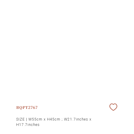
BQPT2767
SIZE |
W55cm x H45cm ; W21.7inches x
H17.7inches