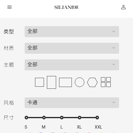
全部
类型
HOME
全部
材质
关
全部
主题
于
我
卡通
风格
们
尺寸
服