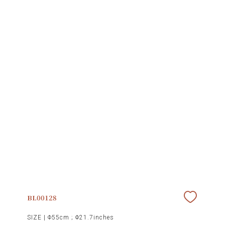
BL00128
SIZE |
Φ55cm ; Φ21.7inches