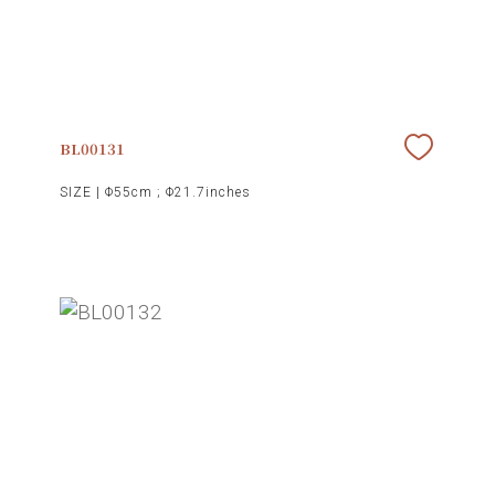
BL00131
SIZE |
Φ55cm ; Φ21.7inches