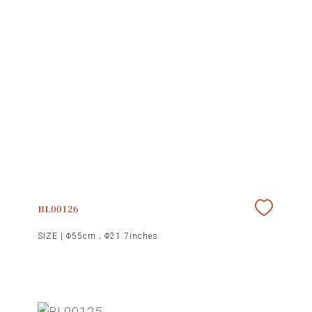
BL00126
SIZE |
Φ55cm ; Φ21.7inches