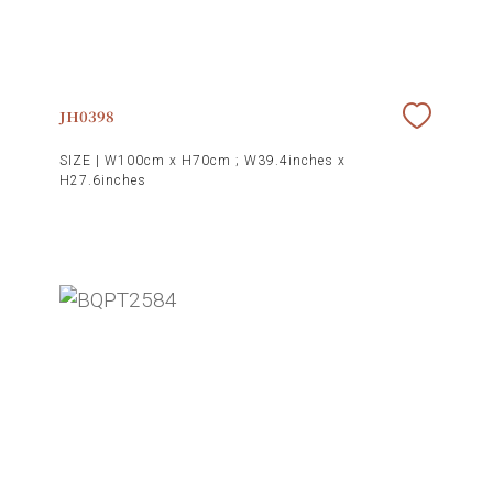
JH0398
SIZE |
W100cm x H70cm ; W39.4inches x
H27.6inches