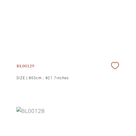
BL00129
SIZE |
Φ55cm ; Φ21.7inches