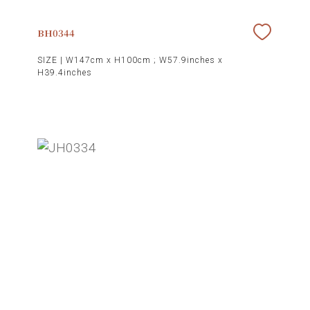
BH0344
SIZE |
W147cm x H100cm ; W57.9inches x
H39.4inches