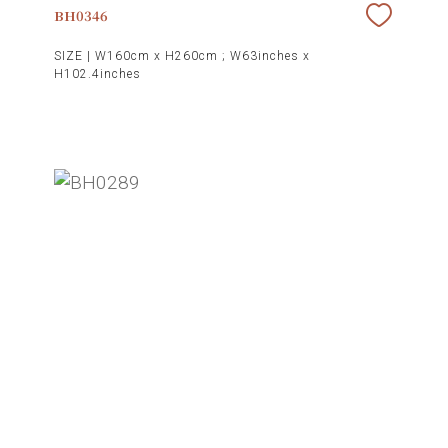
BH0346
SIZE |
W160cm x H260cm ; W63inches x
H102.4inches