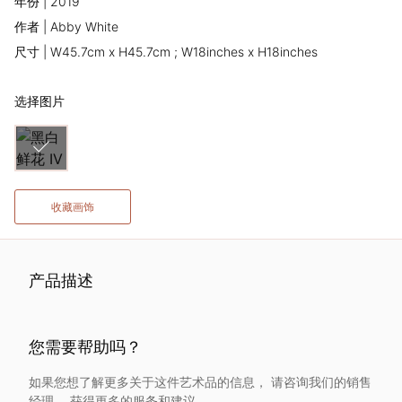
年份 | 2019
术
作者 | Abby White
尺寸 | W45.7cm x H45.7cm ; W18inches x H18inches
家
选择图片
网
络
灵
收藏画饰
感
产品描述
启
发
您需要帮助吗？
加
如果您想了解更多关于这件艺术品的信息， 请咨询我们的销售
经理， 获得更多的服务和建议。