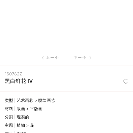
服
务
项
目
上一个
下一个
思
160782Z
联
黑白鲜花 IV
精
类型 | 艺术画芯 > 喷绘画芯
选
材料 | 版画 > 平版画
分割 | 现实的
艺
主题 | 植物 > 花