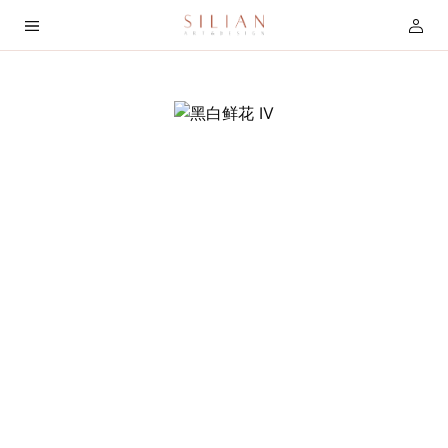
首
页
关
于
我
们