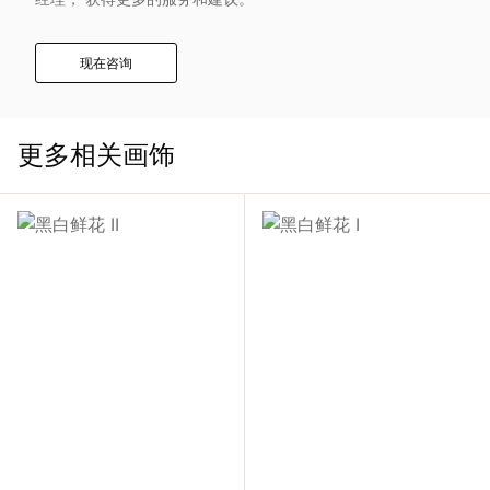
入
现在咨询
我
们
更多相关画饰
联
系
我
们
语
言