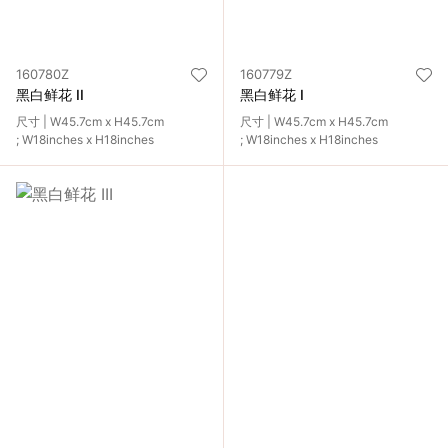
160780Z
160779Z
黑白鲜花 II
黑白鲜花 I
尺寸 | W45.7cm x H45.7cm
尺寸 | W45.7cm x H45.7cm
; W18inches x H18inches
; W18inches x H18inches