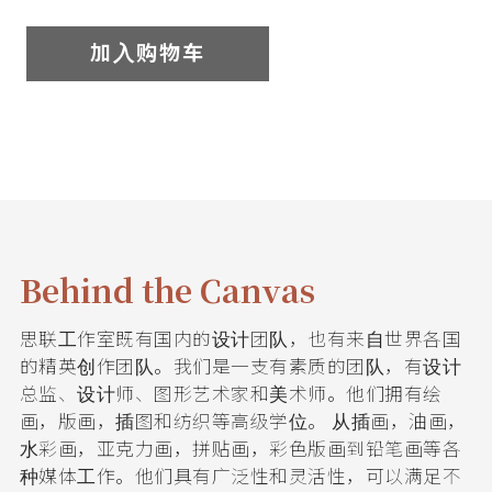
我
加入购物车
们
联
系
我
Behind the Canvas
们
思联工作室既有国内的设计团队，也有来自世界各国
语
的精英创作团队。我们是一支有素质的团队，有设计
总监、设计师、图形艺术家和美术师。他们拥有绘
言
画，版画，插图和纺织等高级学位。 从插画，油画，
水彩画，亚克力画，拼贴画，彩色版画到铅笔画等各
种媒体工作。他们具有广泛性和灵活性，可以满足不