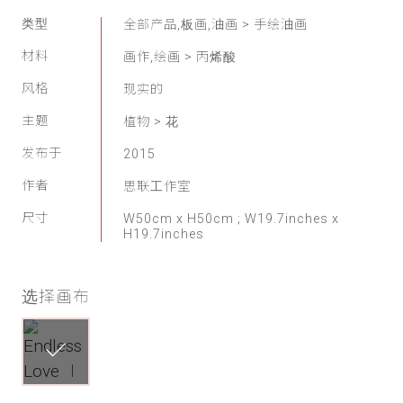
家
类型
全部产品,板画,油画 > 手绘油画
材料
画作,绘画 > 丙烯酸
网
风格
现实的
络
主题
植物 > 花
灵
发布于
2015
作者
思联工作室
感
尺寸
W50cm x H50cm ; W19.7inches x
H19.7inches
启
发
选择画布
加
入