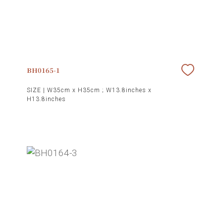
BH0165-1
SIZE |
W35cm x H35cm ; W13.8inches x
H13.8inches