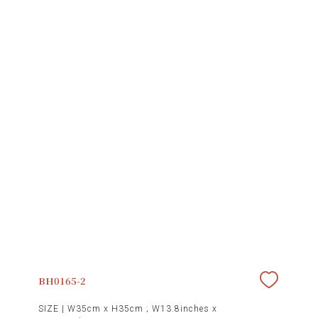
BH0165-2
SIZE |
W35cm x H35cm ; W13.8inches x