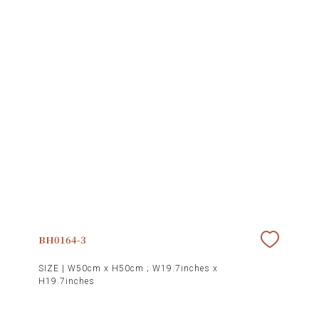
BH0164-3
SIZE |
W50cm x H50cm ; W19.7inches x
H19.7inches