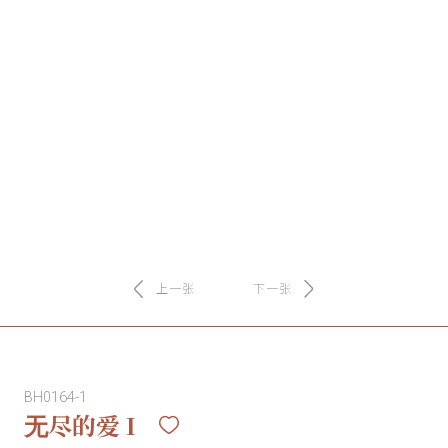
务
项
目
思
联
精
上一张
下一张
选
艺
BH0164-1
术
无尽的爱 I