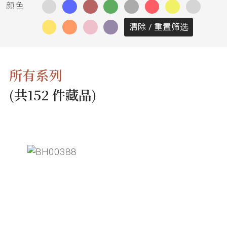
务
颜色
清除 / 重置筛选
项
目
所有系列
思
(共152 件藏品)
联
精
选
艺
术