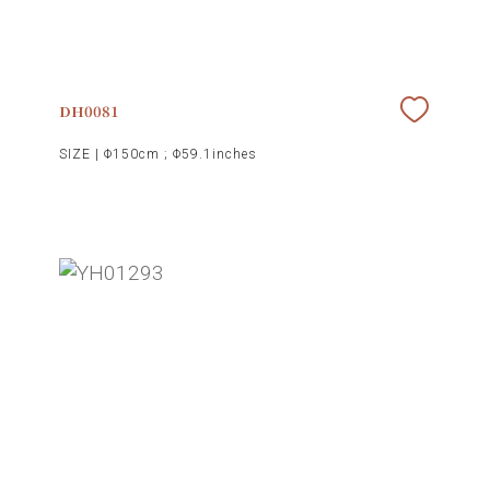
DH0081
SIZE |
Φ150cm ; Φ59.1inches