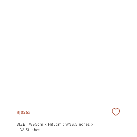
SJ0265
SIZE |
W85cm x H85cm ; W33.5inches x
H33.5inches