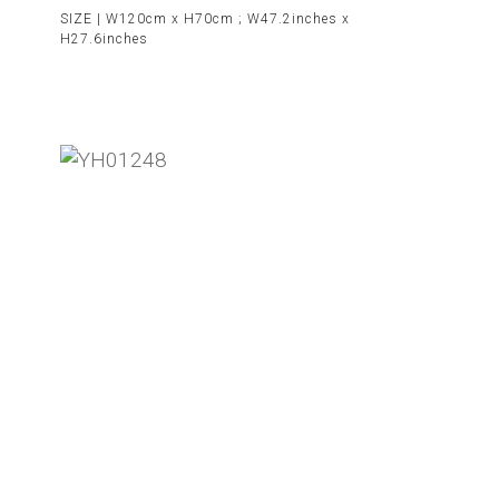
SIZE |
W120cm x H70cm ; W47.2inches x
H27.6inches