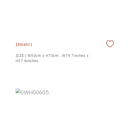
JH04011
SIZE |
W50cm x H70cm ; W19.7inches x
H27.6inches