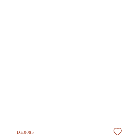
DH0085