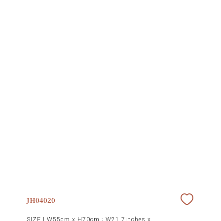
JH04020
SIZE |
W55cm x H70cm ; W21.7inches x