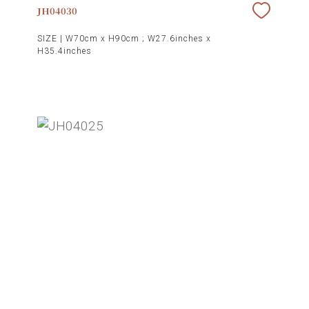
JH04030
SIZE |
W70cm x H90cm ; W27.6inches x
H35.4inches