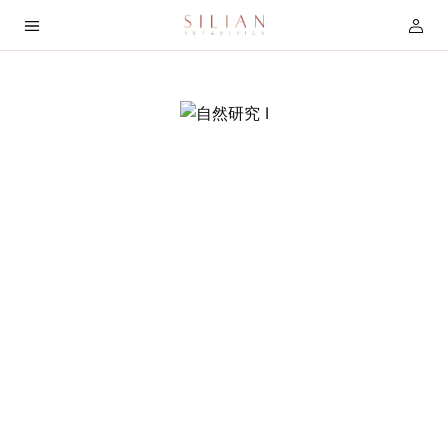
首
页
关
于
我
们