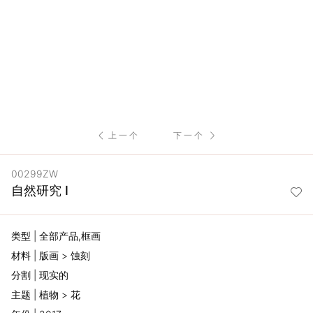
服
务
项
目
上一个
下一个
思
00299ZW
联
自然研究 I
精
类型 | 全部产品,框画
选
材料 | 版画 > 蚀刻
分割 | 现实的
艺
主题 | 植物 > 花