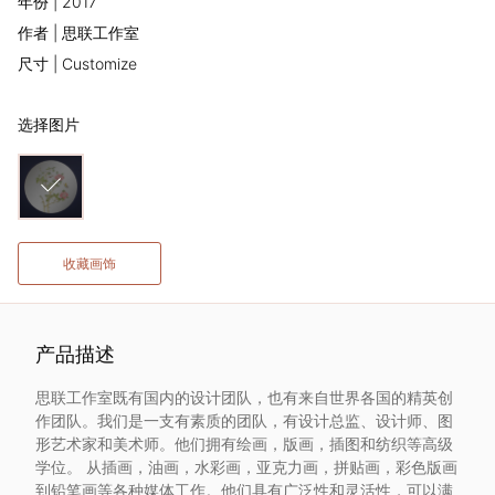
年份 | 2017
术
作者 | 思联工作室
尺寸 | Customize
家
选择图片
网
络
灵
收藏画饰
感
启
产品描述
思联工作室既有国内的设计团队，也有来自世界各国的精英创
发
作团队。我们是一支有素质的团队，有设计总监、设计师、图
形艺术家和美术师。他们拥有绘画，版画，插图和纺织等高级
加
学位。 从插画，油画，水彩画，亚克力画，拼贴画，彩色版画
到铅笔画等各种媒体工作。他们具有广泛性和灵活性，可以满