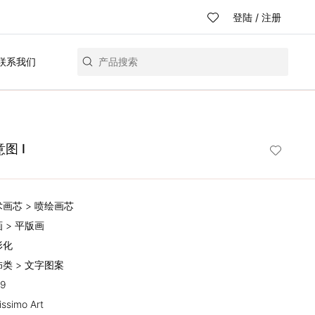
登陆
/
注册
联系我们
图 I
术画芯 > 喷绘画芯
画 > 平版画
形化
饰类 > 文字图案
19
issimo Art