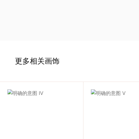
术
家
网
络
更多相关画饰
灵
感
启
发
加