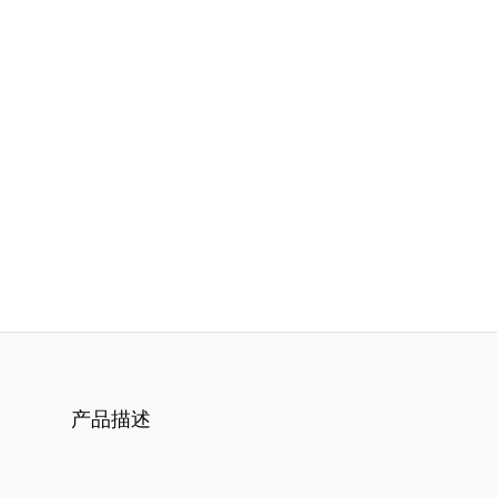
服
务
项
目
思
联
精
选
产品描述
艺