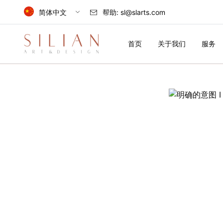
简体中文
帮助:
sl@slarts.com
Select Language
首页
关于我们
服务
简体中文
中国
English
首
United Kingdom
页
关
于
我
们