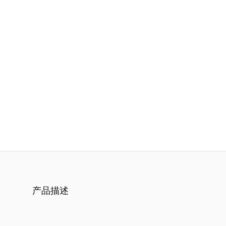
服
务
项
目
思
联
精
选
产品描述
艺