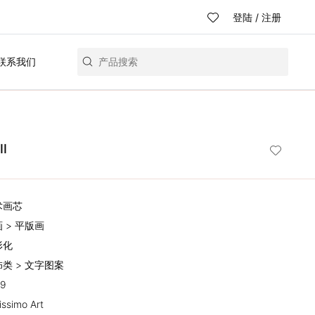
登陆
/
注册
联系我们
I
术画芯
画 > 平版画
形化
饰类 > 文字图案
19
issimo Art