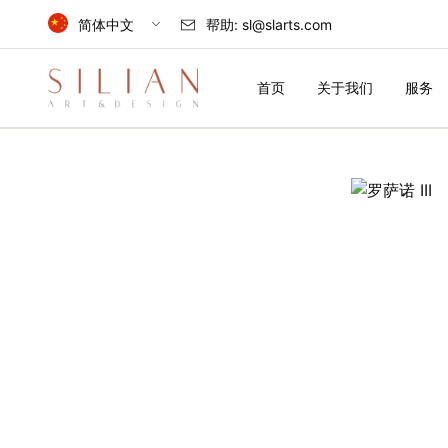
简体中文
帮助:
sl@slarts.com
Select Language
首页
关于我们
服务
简体中文
中国
English
首
United Kingdom
页
关
于
我
们