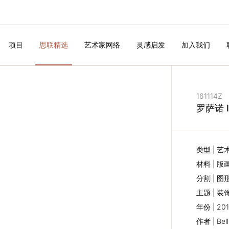
项目
思联精选
艺术家网络
灵感启发
加入我们
161114Z
罗萨诺 II
类型 | 艺
材料 | 版
分割 | 图
主题 | 装
年份 | 20
作者 | Bell
下一个