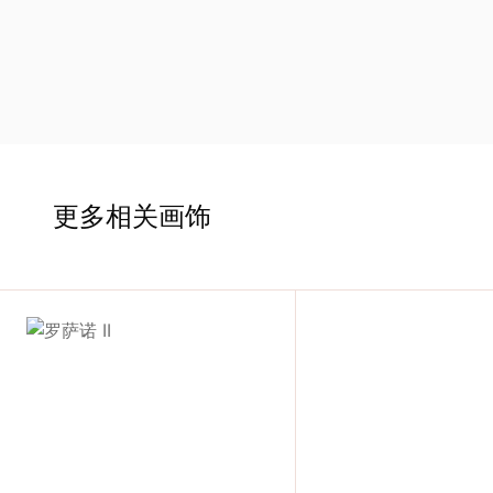
术
家
网
络
更多相关画饰
灵
感
启
发
加