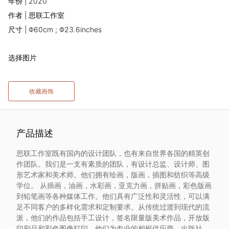
年份 | 2020
术
作者 | 思联工作室
尺寸 | Φ60cm ; Φ23.6inches
家
选择图片
网
络
收藏画饰
灵
产品描述
感
思联工作室既有国内的设计团队，也有来自世界各国的精英创
启
作团队。我们是一支有素质的团队，有设计总监、设计师、图
形艺术家和美术师。他们拥有绘画，版画，插图和纺织等高级
学位。 从插画，油画，水彩画，亚克力画，拼贴画，彩色版画
发
到铅笔画等各种媒体工作。他们具有广泛性和灵活性，可以满
足不同客户的多样化需求和定制要求。从传统过渡到现代的流
加
派，他们的作品包括手工设计，签名限量版美术作品，开放版
印刷品和彩色图像打印。他们为专业的相框供应商，出版社，