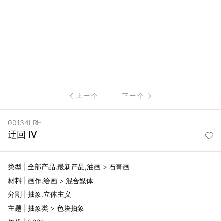
服
务
项
目
上一个
下一个
思
00134LRH
联
迂回 IV
精
类型 | 全部产品,最新产品,油画 > 石膏画
选
材料 | 画作,绘画 > 混合媒体
分割 | 抽象,立体主义
艺
主题 | 抽象类 > 色块抽象