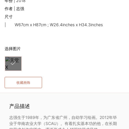
年份 | 2018
术
作者 | 志强
尺寸
家
|
W67cm x H87cm ; W26.4inches x H34.3inches
网
络
选择图片
灵
感
收藏画饰
启
发
产品描述
志强生于1989年，为广东省广州，自幼学习绘画。2012年毕
加
业于华南农业大学（SCAU）。有着扎实基本功的他，在长期