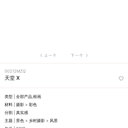
服
务
项
目
上一个
下一个
思
00212MZQ
联
天堂 Ⅹ
精
类型 | 全部产品,框画
选
材料 | 摄影 > 彩色
分割 | 真实感
艺
主题 | 景色 > 乡村摄影 > 风景