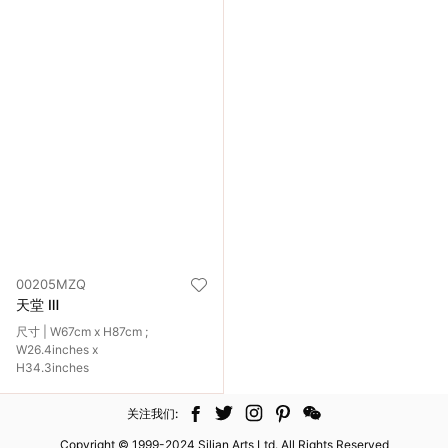
00205MZQ
天堂 Ⅲ
尺寸 | W67cm x H87cm ;
W26.4inches x
H34.3inches
关注我们:
Copyright © 1999-2024 Silian Arts Ltd. All Rights Reserved