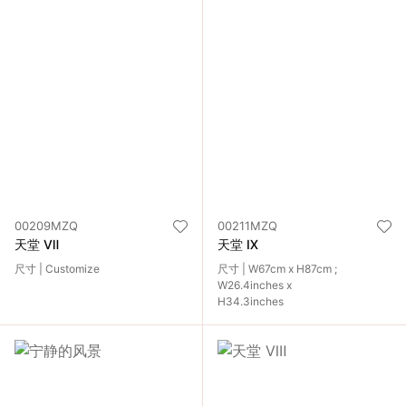
00209MZQ
00211MZQ
天堂 Ⅶ
天堂 Ⅸ
尺寸 | Customize
尺寸 | W67cm x H87cm ;
W26.4inches x
H34.3inches