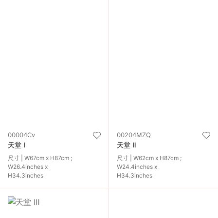
00004Cv
00204MZQ
天堂 Ⅰ
天堂 Ⅱ
尺寸 | W67cm x H87cm ;
尺寸 | W62cm x H87cm ;
W26.4inches x
W24.4inches x
H34.3inches
H34.3inches