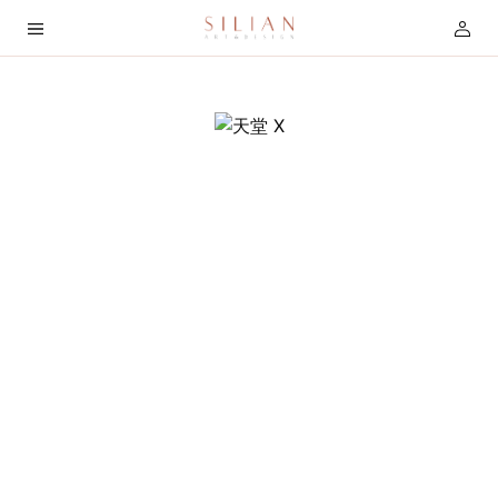
首
页
关
于
我
们