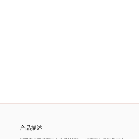
服
务
项
目
思
联
精
选
产品描述
艺