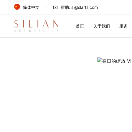
简体中文
帮助:
sl@slarts.com
Select Language
首页
关于我们
服务
简体中文
中国
English
首
United Kingdom
页
关
于
我
们