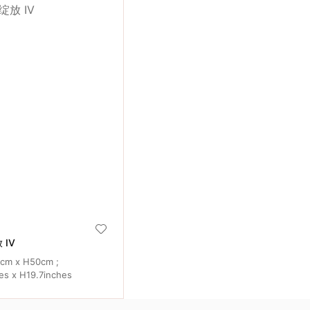
 IV
cm x H50cm ;
es x H19.7inches