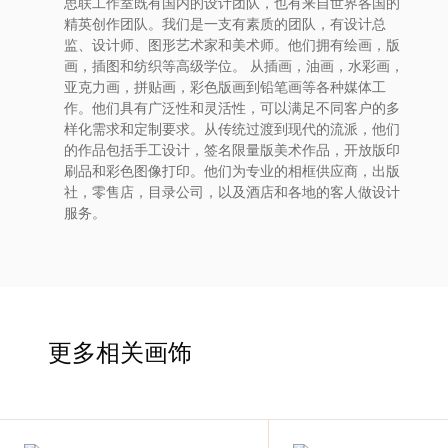
思联工作室既有国内的设计团队，也有来自世界各国的
术
精英创作团队。我们是一支有素质的团队，有设计总
监、设计师、图形艺术家和美术师。他们拥有绘画，版
家
画，插图和纺织等高级学位。 从插画，油画，水彩画，
亚克力画，拼贴画，彩色版画到铅笔画等各种媒体工
作。他们具有广泛性和灵活性，可以满足不同客户的多
网
样化需求和定制要求。从传统过渡到现代的流派，他们
的作品包括手工设计，签名限量版美术作品，开放版印
络
刷品和彩色图像打印。他们为专业的相框供应商，出版
社，零售店，目录公司，以及酒店和各地的客人做设计
服务。
灵
感
启
更多相关画饰
发
加