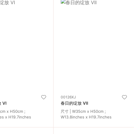
00126XJ
 VI
春日的绽放 VII
cm x H50cm ;
尺寸 | W35cm x H50cm ;
es x H19.7inches
W13.8inches x H19.7inches