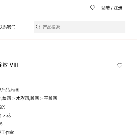
登陆
/
注册
联系我们
 VIII
部产品,框画
作,绘画 > 水彩画,版画 > 平版画
实的
 > 花
5
思联工作室