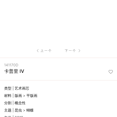
服
务
项
目
上一个
下一个
思
141170D
联
卡普里 IV
精
类型 | 艺术画芯
选
材料 | 版画 > 平版画
分割 | 概念性
艺
主题 | 昆虫 > 蝴蝶