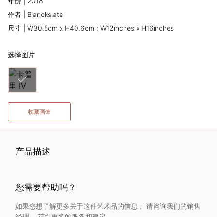
年份 | 2018
术
作者 | Blanckslate
尺寸 | W30.5cm x H40.6cm ; W12inches x H16inches
家
选择图片
网
络
灵
收藏画饰
感
产品描述
启
发
您需要帮助吗？
加
如果您想了解更多关于这件艺术品的信息， 请咨询我们的销售
经理， 获得更多的服务和建议。