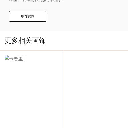
入
现在咨询
我
们
更多相关画饰
联
系
我
们
语
言