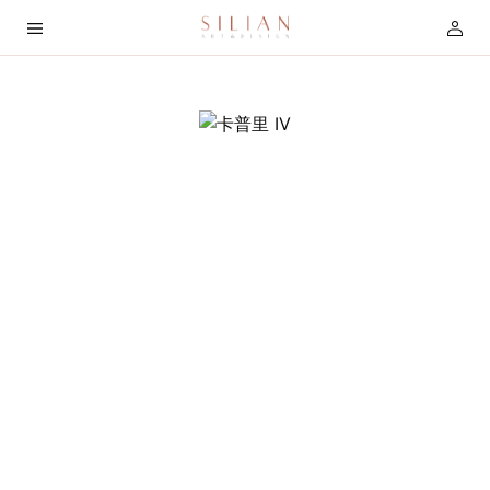
首
页
关
于
我
们