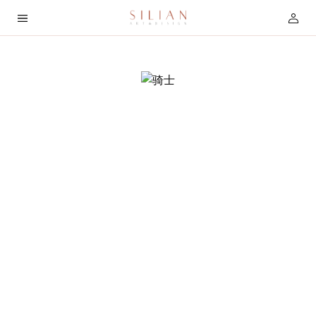
首
页
关
于
我
们