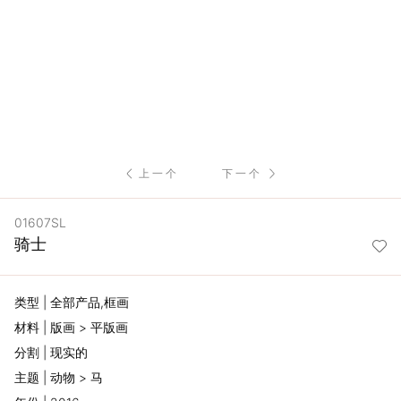
服
务
项
目
上一个
下一个
思
01607SL
联
骑士
精
类型 | 全部产品,框画
选
材料 | 版画 > 平版画
分割 | 现实的
艺
主题 | 动物 > 马