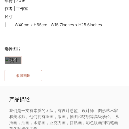
年份 | 2016
术
作者 | 工作室
尺寸
家
|
W40cm x H65cm ; W15.7inches x H25.6inches
网
络
选择图片
灵
感
收藏画饰
启
产品描述
发
我们是一支有素质的团队，有设计总监、设计师、图形艺术家
和美术师。他们拥有绘画，版画，插图和纺织等高级学位。 从
加
插画，油画，水彩画，亚克力画，拼贴画，彩色版画到铅笔画
等各种媒体工作。