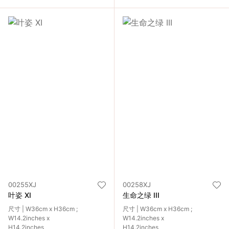
00255XJ
00258XJ
叶姿 XI
生命之绿 III
尺寸 | W36cm x H36cm ;
尺寸 | W36cm x H36cm ;
W14.2inches x
W14.2inches x
H14.2inches
H14.2inches