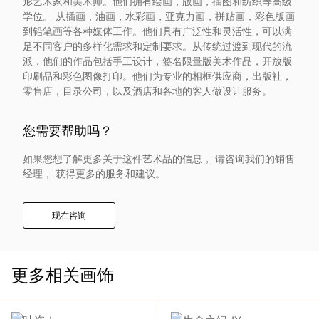
形艺术家和美术师。他们拥有绘画，版画，插图和纺织等高级
入
学位。 从插画，油画，水彩画，亚克力画，拼贴画，彩色版画
到铅笔画等各种媒体工作。他们具有广泛性和灵活性，可以满
足不同客户的多样化需求和定制要求。从传统过渡到现代的流
我
派，他们的作品包括手工设计，签名限量版美术作品，开放版
印刷品和彩色图像打印。他们为专业的相框供应商，出版社，
们
零售店，目录公司，以及酒店和各地的客人做设计服务。
联
您需要帮助吗？
系
如果您想了解更多关于这件艺术品的信息， 请咨询我们的销售
经理， 获得更多的服务和建议。
我
现在咨询
们
语
更多相关画饰
言