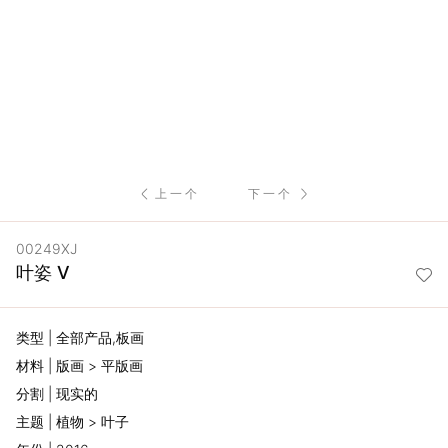
服
务
项
目
上一个
下一个
思
00249XJ
联
叶姿 V
精
类型 | 全部产品,板画
选
材料 | 版画 > 平版画
分割 | 现实的
艺
主题 | 植物 > 叶子