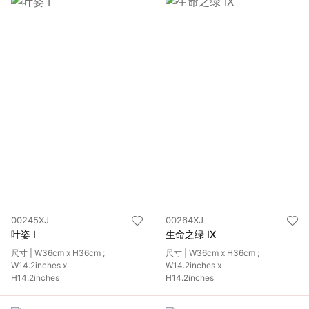
00245XJ
00264XJ
叶姿 I
生命之绿 IX
尺寸 | W36cm x H36cm ;
尺寸 | W36cm x H36cm ;
W14.2inches x
W14.2inches x
H14.2inches
H14.2inches