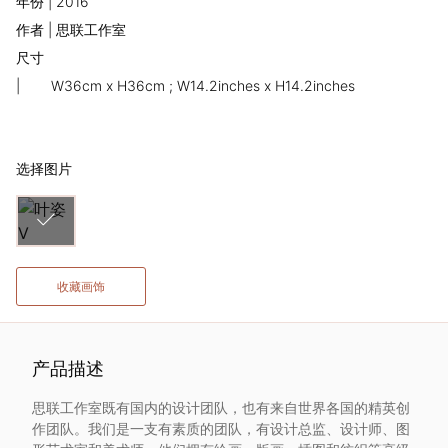
年份 | 2016
术
作者 | 思联工作室
尺寸
家
|
W36cm x H36cm ; W14.2inches x H14.2inches
网
络
选择图片
灵
感
收藏画饰
启
发
产品描述
思联工作室既有国内的设计团队，也有来自世界各国的精英创
加
作团队。我们是一支有素质的团队，有设计总监、设计师、图