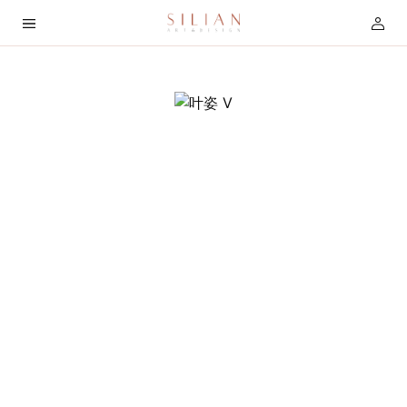
首
页
关
于
我
们