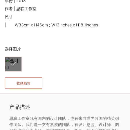
年份 | 2018
术
作者 | 思联工作室
尺寸
家
|
W33cm x H46cm ; W13inches x H18.1inches
网
络
选择图片
灵
感
收藏画饰
启
发
产品描述
思联工作室既有国内的设计团队，也有来自世界各国的精英创
加
作团队。我们是一支有素质的团队，有设计总监、设计师、图