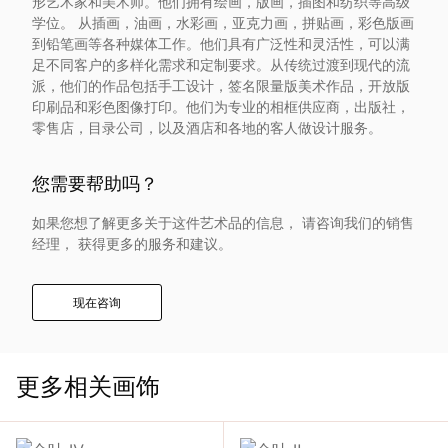
形艺术家和美术师。他们拥有绘画，版画，插图和纺织等高级
入
学位。 从插画，油画，水彩画，亚克力画，拼贴画，彩色版画
到铅笔画等各种媒体工作。他们具有广泛性和灵活性，可以满
足不同客户的多样化需求和定制要求。从传统过渡到现代的流
我
派，他们的作品包括手工设计，签名限量版美术作品，开放版
印刷品和彩色图像打印。他们为专业的相框供应商，出版社，
们
零售店，目录公司，以及酒店和各地的客人做设计服务。
联
您需要帮助吗？
系
如果您想了解更多关于这件艺术品的信息， 请咨询我们的销售
经理， 获得更多的服务和建议。
我
现在咨询
们
语
更多相关画饰
言