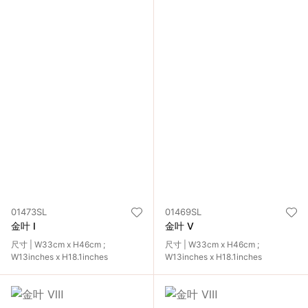
01473SL
01469SL
金叶 Ⅰ
金叶 Ⅴ
尺寸 | W33cm x H46cm ;
尺寸 | W33cm x H46cm ;
W13inches x H18.1inches
W13inches x H18.1inches