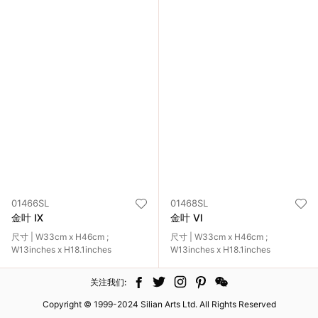
01466SL
01468SL
金叶 Ⅸ
金叶 Ⅵ
尺寸 | W33cm x H46cm ;
尺寸 | W33cm x H46cm ;
W13inches x H18.1inches
W13inches x H18.1inches
关注我们:
Copyright © 1999-2024 Silian Arts Ltd. All Rights Reserved