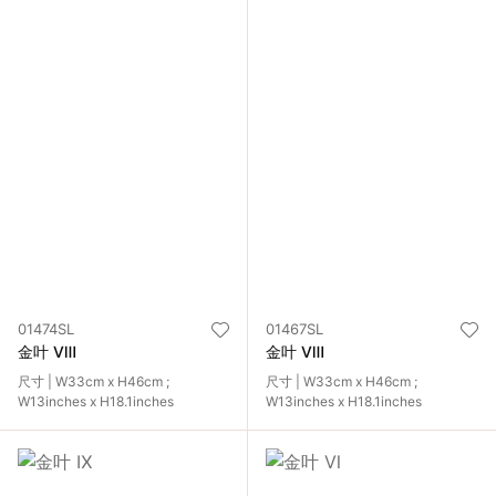
01474SL
01467SL
金叶 Ⅷ
金叶 Ⅷ
尺寸 | W33cm x H46cm ;
尺寸 | W33cm x H46cm ;
W13inches x H18.1inches
W13inches x H18.1inches