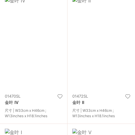
01470SL
01472SL
金叶 Ⅳ
金叶 Ⅱ
尺寸 | W33cm x H46cm ;
尺寸 | W33cm x H46cm ;
W13inches x H18.1inches
W13inches x H18.1inches