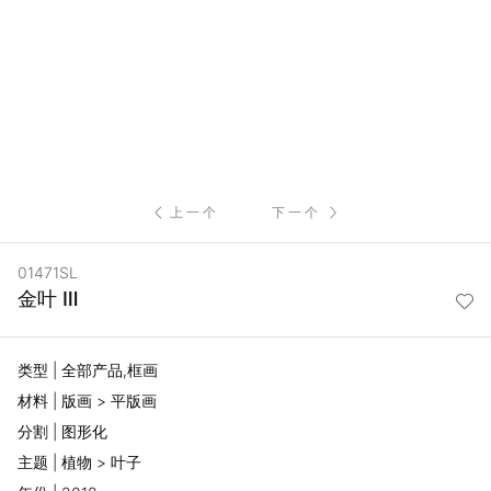
服
务
项
目
上一个
下一个
思
01471SL
联
金叶 Ⅲ
精
类型 | 全部产品,框画
选
材料 | 版画 > 平版画
分割 | 图形化
艺
主题 | 植物 > 叶子