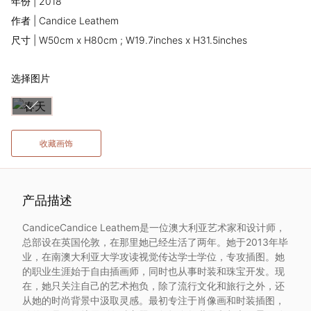
年份 | 2018
术
作者 | Candice Leathem
尺寸 | W50cm x H80cm ; W19.7inches x H31.5inches
家
选择图片
网
络
收藏画饰
灵
感
产品描述
启
CandiceCandice Leathem是一位澳大利亚艺术家和设计师，
总部设在英国伦敦，在那里她已经生活了两年。她于2013年毕
发
业，在南澳大利亚大学攻读视觉传达学士学位，专攻插图。她
的职业生涯始于自由插画师，同时也从事时装和珠宝开发。现
在，她只关注自己的艺术抱负，除了流行文化和旅行之外，还
加
从她的时尚背景中汲取灵感。最初专注于肖像画和时装插图，