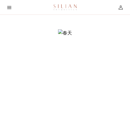
首
页
关
于
我
们