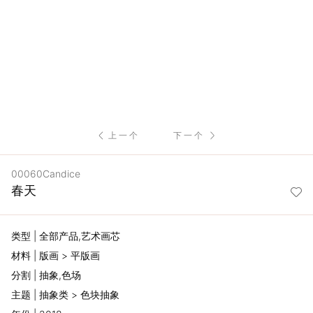
服
务
项
目
上一个
下一个
思
00060Candice
联
春天
精
类型 | 全部产品,艺术画芯
选
材料 | 版画 > 平版画
分割 | 抽象,色场
艺
主题 | 抽象类 > 色块抽象