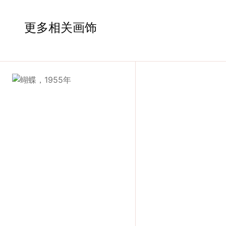
入
更多相关画饰
我
们
联
系
我
们
语
言