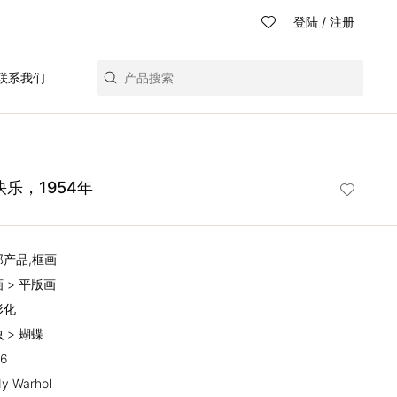
登陆
/
注册
联系我们
乐，1954年
部产品,框画
画 > 平版画
形化
虫 > 蝴蝶
16
y Warhol