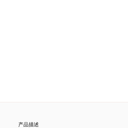
服
务
项
目
思
联
精
选
艺
产品描述