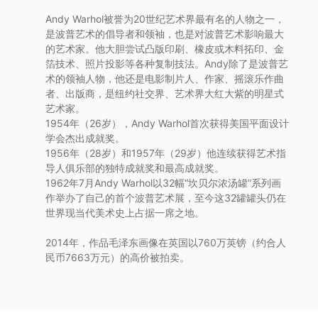
术
Andy Warhol被誉为20世纪艺术界最有名的人物之一，
是波普艺术的倡导者和领袖，也是对波普艺术影响最大
家
的艺术家。他大胆尝试凸版印刷、橡皮或木料拓印、金
箔技术、照片投影等各种复制技法。Andy除了是波普艺
术的领袖人物，他还是电影制片人、作家、摇滚乐作曲
网
者、出版商，是纽约社交界、艺术界大红大紫的明星式
艺术家。
络
1954年（26岁），Andy Warhol首次获得美国平面设计
学会杰出成就奖。
灵
1956年（28岁）和1957年（29岁）他连续获得艺术指
导人俱乐部的独特成就奖和最高成就奖。
1962年7月Andy Warhol以32幅“坎贝尔浓汤罐”系列画
感
作举办了自己的首个波普艺术展，至今这32罐罐头仍在
世界现当代美术史上占据一席之地。
启
2014年，作品毛泽东画像在英国以760万英镑（约合人
民币7663万元）的高价被拍卖。
发
加