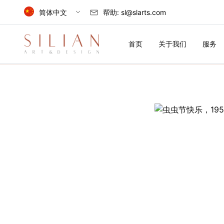
简体中文
帮助:
sl@slarts.com
Select Language
首页
关于我们
服务
简体中文
中国
English
首
United Kingdom
页
关
于
我
们