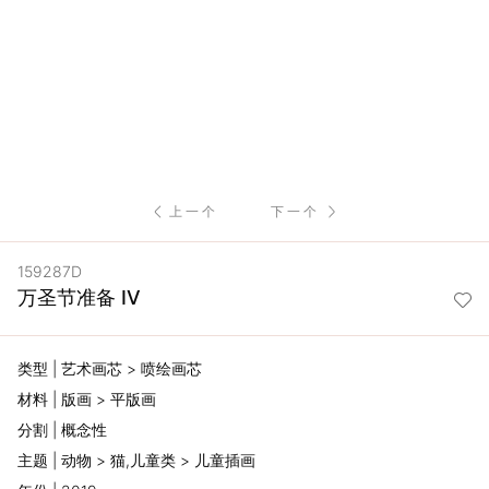
服
务
项
目
上一个
下一个
思
159287D
联
万圣节准备 IV
精
类型 | 艺术画芯 > 喷绘画芯
选
材料 | 版画 > 平版画
分割 | 概念性
艺
主题 | 动物 > 猫,儿童类 > 儿童插画