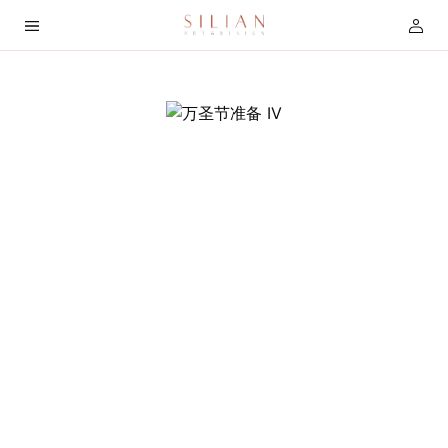
首
页
关
于
我
们