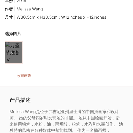
年份 | 2019
术
作者 | Melissa Wang
尺寸 | W30.5cm x H30.5cm ; W12inches x H12inches
家
选择图片
网
络
灵
收藏画饰
感
启
产品描述
发
Melissa Wang是位于弗吉尼亚州里士满的中国插画家和设计
师。 她的父母四岁时发现她的才能。 她从中国绘画开始，后
加
来使用铅笔，水粉，油，丙烯酸，粉笔，水彩和水墨创作。 她
独特的风格在各种媒体中都能找到。 作为一名插画师，