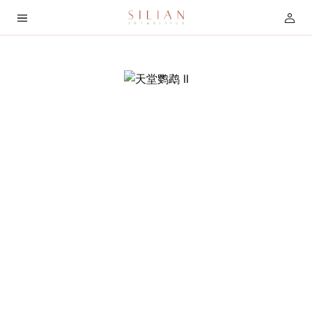
首
页
关
于
我
们