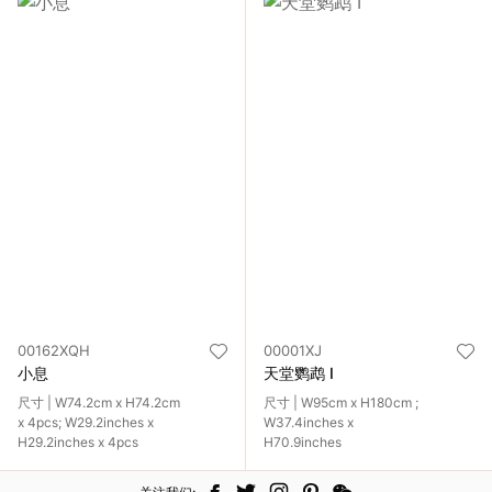
00162XQH
00001XJ
小息
天堂鹦鹉 I
尺寸 | W74.2cm x H74.2cm
尺寸 | W95cm x H180cm ;
x 4pcs; W29.2inches x
W37.4inches x
H29.2inches x 4pcs
H70.9inches