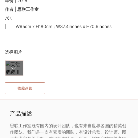
年份 | 2015
术
作者 | 思联工作室
尺寸
家
|
W95cm x H180cm ; W37.4inches x H70.9inches
网
络
选择图片
灵
感
收藏画饰
启
发
产品描述
思联工作室既有国内的设计团队，也有来自世界各国的精英创
加
作团队。我们是一支有素质的团队，有设计总监、设计师、图