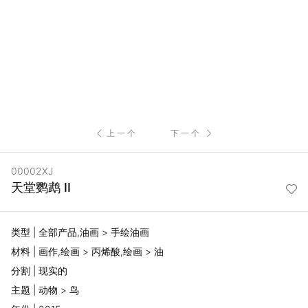
服
务
项
目
上一个
下一个
思
00002XJ
联
天堂鹦鹉 II
精
类型 | 全部产品,油画 > 手绘油画
选
材料 | 画作,绘画 > 丙烯酸,绘画 > 油
分割 | 现实的
艺
主题 | 动物 > 鸟