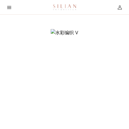
首
页
关
于
我
们