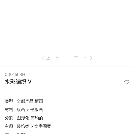
服
务
项
目
上一个
下一个
思
00015LRH
联
水彩编织 V
精
类型 | 全部产品,框画
选
材料 | 版画 > 平版画
分割 | 图形化,简约的
艺
主题 | 装饰类 > 文字图案