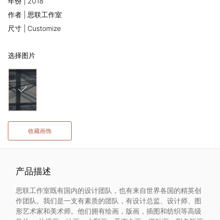
年份 | 2018
术
作者 | 思联工作室
尺寸 | Customize
家
选择图片
网
络
灵
感
收藏画饰
启
产品描述
发
思联工作室既有国内的设计团队，也有来自世界各国的精英创
作团队。我们是一支有素质的团队，有设计总监、设计师、图
加
形艺术家和美术师。他们拥有绘画，版画，插图和纺织等高级