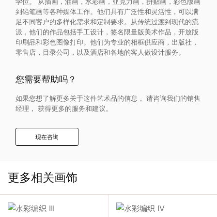
学位。 从插画，油画，水彩画，亚克力画，拼贴画，彩色版画
入
到铅笔画等各种媒体工作。他们具有广泛性和灵活性，可以满
足不同客户的多样化需求和定制要求。从传统过渡到现代的流
派，他们的作品包括手工设计，签名限量版美术作品，开放版
我
印刷品和彩色图像打印。他们为专业的相框供应商，出版社，
零售店，目录公司，以及酒店和各地的客人做设计服务。
们
您需要帮助吗？
联
如果您想了解更多关于这件艺术品的信息， 请咨询我们的销售
系
经理， 获得更多的服务和建议。
我
现在咨询
们
更多相关画饰
语
言