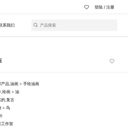
登陆
/
注册
联系我们
雀
部产品,油画 > 手绘油画
作,绘画 > 油
实的,复古
 > 鸟
16
思联工作室