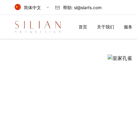
简体中文
帮助:
sl@slarts.com
Select Language
首页
关于我们
服务
简体中文
中国
English
首
United Kingdom
页
关
于
我
们