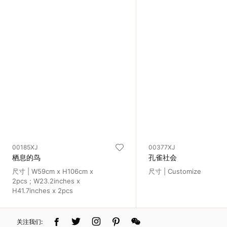
入
我
们
联
系
我
00185XJ
00377XJ
栖息的鸟
孔雀社会
们
尺寸 | W59cm x H106cm x
尺寸 | Customize
2pcs ; W23.2inches x
语
H41.7inches x 2pcs
言
关注我们: