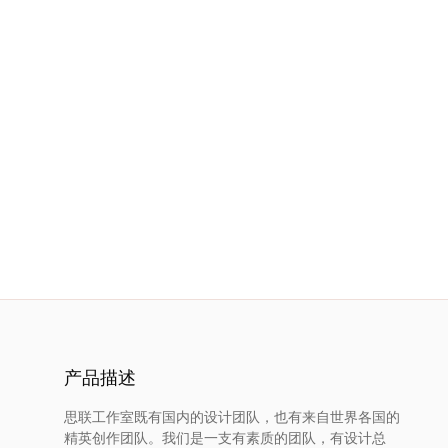
服
务
项
目
思
联
精
选
产品描述
艺
思联工作室既有国内的设计团队，也有来自世界各国的
精英创作团队。我们是一支有素质的团队，有设计总