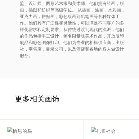
监、设计师、图形艺术家和美术师。他们拥有绘画，版
术
画，插图和纺织等高级学位。 从插画，油画，水彩画，
亚克力画，拼贴画，彩色版画到铅笔画等各种媒体工
家
作。他们具有广泛性和灵活性，可以满足不同客户的多
样化需求和定制要求。从传统过渡到现代的流派，他们
网
的作品包括手工设计，签名限量版美术作品，开放版印
刷品和彩色图像打印。他们为专业的相框供应商，出版
社，零售店，目录公司，以及酒店和各地的客人做设计
络
服务。
灵
感
更多相关画饰
启
发
加