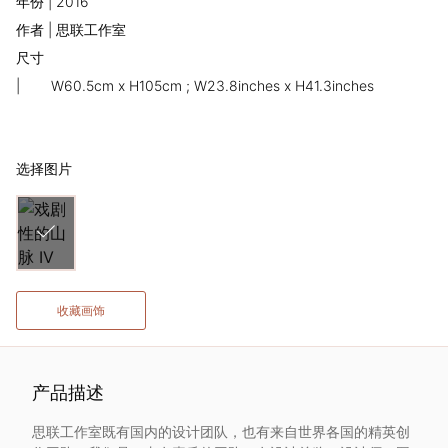
年份 | 2016
术
作者 | 思联工作室
尺寸
家
|
W60.5cm x H105cm ; W23.8inches x H41.3inches
网
络
选择图片
灵
感
收藏画饰
启
发
产品描述
加
思联工作室既有国内的设计团队，也有来自世界各国的精英创