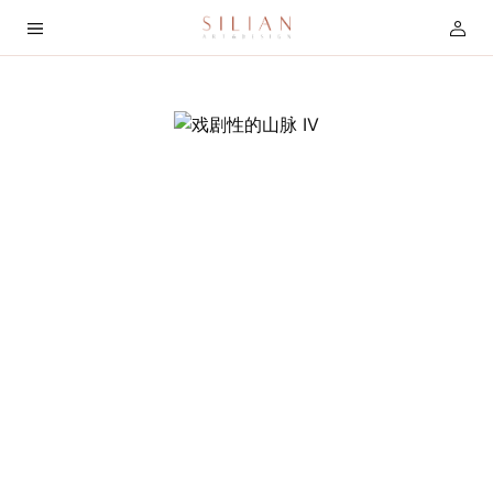
首
页
关
于
我
们