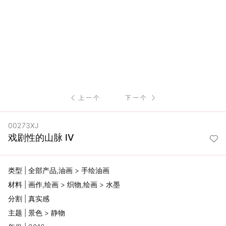
服
务
项
目
上一个
下一个
思
00273XJ
联
戏剧性的山脉 IV
精
类型 | 全部产品,油画 > 手绘油画
选
材料 | 画作,绘画 > 织物,绘画 > 水墨
分割 | 真实感
艺
主题 | 景色 > 静物