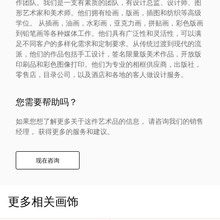
作团队。我们是一支有素质的团队，有设计总监、设计师、图
入
形艺术家和美术师。他们拥有绘画，版画，插图和纺织等高级
学位。 从插画，油画，水彩画，亚克力画，拼贴画，彩色版画
我
到铅笔画等各种媒体工作。他们具有广泛性和灵活性，可以满
足不同客户的多样化需求和定制要求。从传统过渡到现代的流
派，他们的作品包括手工设计，签名限量版美术作品，开放版
们
印刷品和彩色图像打印。他们为专业的相框供应商，出版社，
零售店，目录公司，以及酒店和各地的客人做设计服务。
联
您需要帮助吗？
系
如果您想了解更多关于这件艺术品的信息， 请咨询我们的销售
我
经理， 获得更多的服务和建议。
们
现在咨询
语
更多相关画饰
言