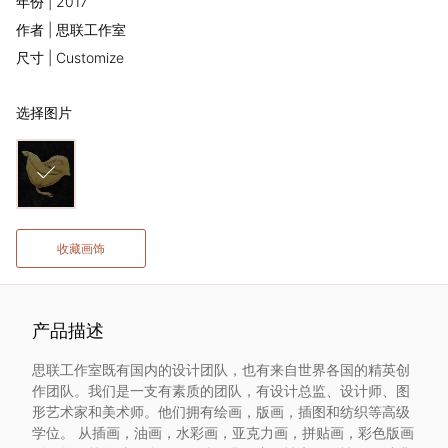
年份 | 2017
术
作者 | 思联工作室
尺寸 | Customize
家
选择图片
网
络
灵
收藏画饰
感
启
产品描述
发
思联工作室既有国内的设计团队，也有来自世界各国的精英创
作团队。我们是一支有素质的团队，有设计总监、设计师、图
形艺术家和美术师。他们拥有绘画，版画，插图和纺织等高级
加
学位。 从插画，油画，水彩画，亚克力画，拼贴画，彩色版画