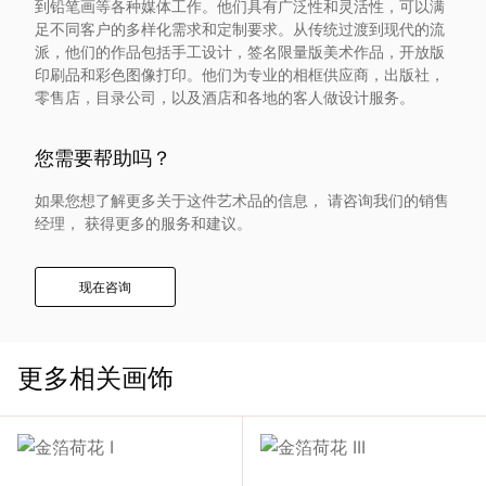
到铅笔画等各种媒体工作。他们具有广泛性和灵活性，可以满
入
足不同客户的多样化需求和定制要求。从传统过渡到现代的流
派，他们的作品包括手工设计，签名限量版美术作品，开放版
我
印刷品和彩色图像打印。他们为专业的相框供应商，出版社，
零售店，目录公司，以及酒店和各地的客人做设计服务。
们
您需要帮助吗？
联
如果您想了解更多关于这件艺术品的信息， 请咨询我们的销售
经理， 获得更多的服务和建议。
系
现在咨询
我
们
更多相关画饰
语
言