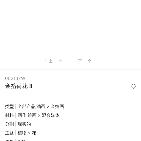
服
务
项
目
上一个
下一个
思
00313ZW
联
金箔荷花 II
精
类型 | 全部产品,油画 > 金箔画
选
材料 | 画作,绘画 > 混合媒体
分割 | 现实的
艺
主题 | 植物 > 花