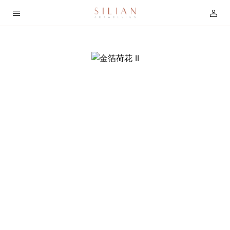
首
页
关
于
我
们