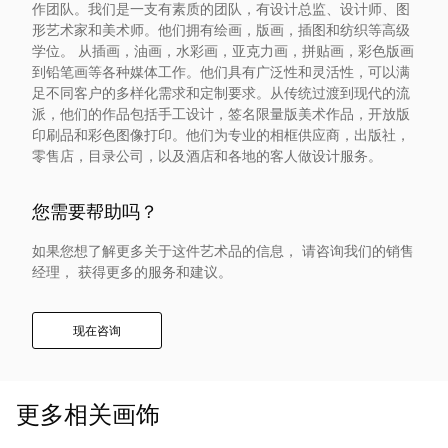
作团队。我们是一支有素质的团队，有设计总监、设计师、图
入
形艺术家和美术师。他们拥有绘画，版画，插图和纺织等高级
学位。 从插画，油画，水彩画，亚克力画，拼贴画，彩色版画
我
到铅笔画等各种媒体工作。他们具有广泛性和灵活性，可以满
足不同客户的多样化需求和定制要求。从传统过渡到现代的流
派，他们的作品包括手工设计，签名限量版美术作品，开放版
们
印刷品和彩色图像打印。他们为专业的相框供应商，出版社，
零售店，目录公司，以及酒店和各地的客人做设计服务。
联
您需要帮助吗？
系
如果您想了解更多关于这件艺术品的信息， 请咨询我们的销售
我
经理， 获得更多的服务和建议。
们
现在咨询
语
更多相关画饰
言