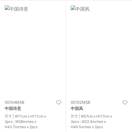
00104MSB
00102MSB
中国诗意
中国风
尺寸 | W71cm x H111cm x
尺寸 | W57cm x H117cm x
2pcs ; W28inches x
3pcs ; W22.4inches x
H43.7inches x 2pcs
H46.1inches x 3pcs