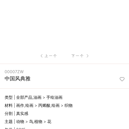
服
务
项
目
上一个
下一个
思
00007ZW
联
中国风典雅
精
类型 | 全部产品,油画 > 手绘油画
选
材料 | 画作,绘画 > 丙烯酸,绘画 > 织物
分割 | 真实感
艺
主题 | 动物 > 鸟,植物 > 花