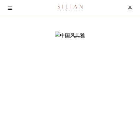
首
页
关
于
我
们