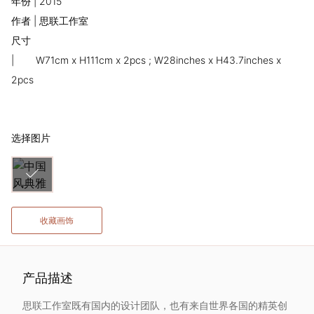
年份 | 2015
术
作者 | 思联工作室
尺寸
家
|
W71cm x H111cm x 2pcs ; W28inches x H43.7inches x
网
2pcs
络
选择图片
灵
感
启
收藏画饰
发
产品描述
加
思联工作室既有国内的设计团队，也有来自世界各国的精英创