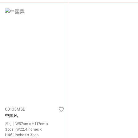
00103MSB
中国风
尺寸 | W57cm x H117cm x
3pcs ; W22.4inches x
H46.1inches x 3pcs