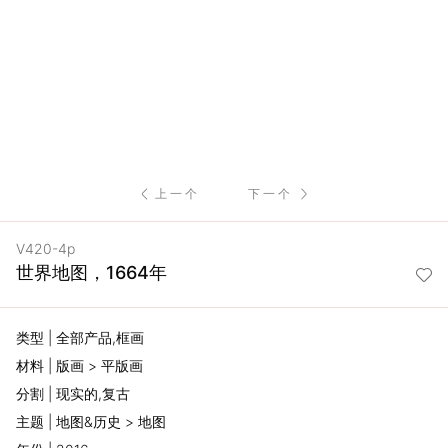
服
务
项
目
上一个
下一个
思
V420-4p
联
世界地图，1664年
精
类型 | 全部产品,框画
选
材料 | 版画 > 平版画
分割 | 现实的,复古
艺
主题 | 地图&历史 > 地图