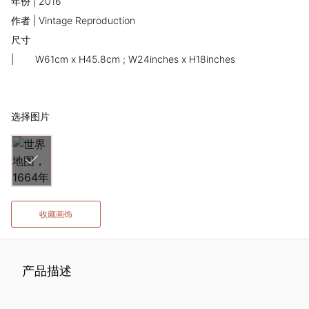
年份 | 2016
术
作者 | Vintage Reproduction
尺寸
家
|
W61cm x H45.8cm ; W24inches x H18inches
网
络
选择图片
灵
感
收藏画饰
启
发
产品描述
加