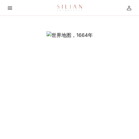
首
页
关
于
我
们