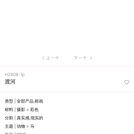
服
务
项
目
上一个
下一个
思
H2608-1p
联
渡河
精
类型 | 全部产品,框画
选
材料 | 摄影 > 彩色
分割 | 真实感,现实的
艺
主题 | 动物 > 马