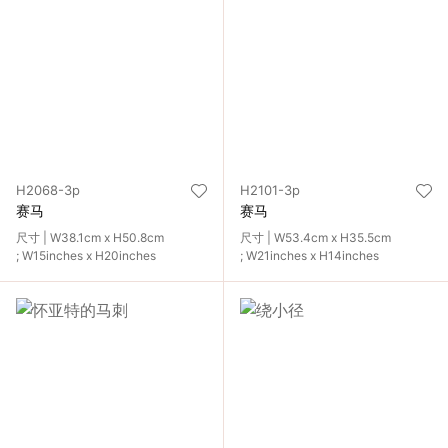
H2068-3p
H2101-3p
赛马
赛马
尺寸 | W38.1cm x H50.8cm
尺寸 | W53.4cm x H35.5cm
; W15inches x H20inches
; W21inches x H14inches