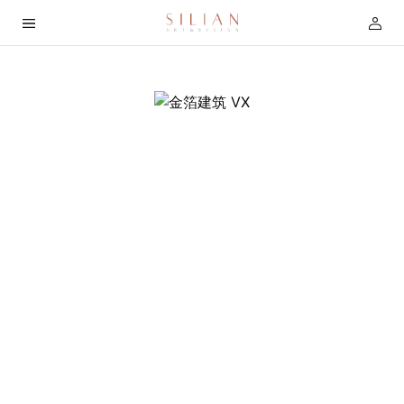
首
页
关
于
我
们