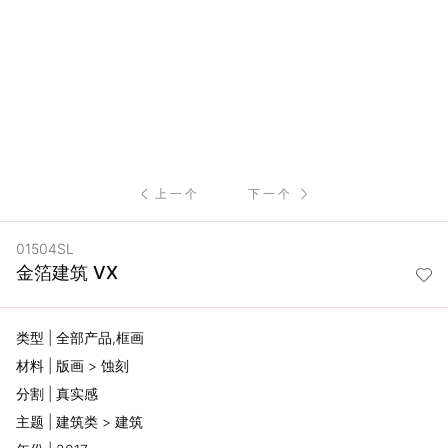
服
务
项
目
上一个
下一个
思
01504SL
联
金箔建筑 VX
精
类型 | 全部产品,框画
选
材料 | 版画 > 蚀刻
分割 | 真实感
艺
主题 | 建筑类 > 建筑