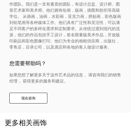
作团队。我们是一支有素质的团队，有设计总监、设计师、图
入
形艺术家和美术师。他们拥有绘画，版画，插图和纺织等高级
学位。 从插画，油画，水彩画，亚克力画，拼贴画，彩色版画
我
到铅笔画等各种媒体工作。他们具有广泛性和灵活性，可以满
足不同客户的多样化需求和定制要求。从传统过渡到现代的流
们
派，他们的作品包括手工设计，签名限量版美术作品，开放版
印刷品和彩色图像打印。他们为专业的相框供应商，出版社，
零售店，目录公司，以及酒店和各地的客人做设计服务。
联
您需要帮助吗？
系
如果您想了解更多关于这件艺术品的信息， 请咨询我们的销售
我
经理， 获得更多的服务和建议。
们
现在咨询
语
更多相关画饰
言