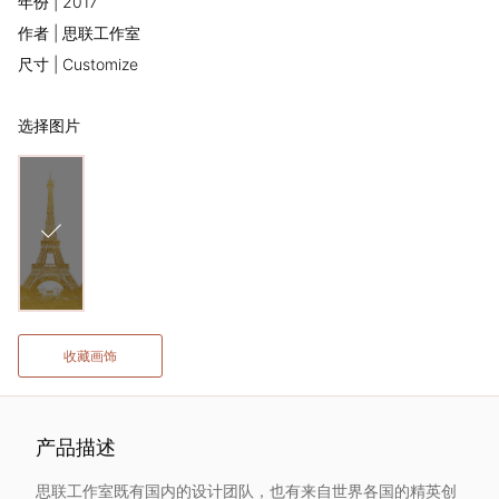
年份 | 2017
术
作者 | 思联工作室
尺寸 | Customize
家
选择图片
网
络
灵
感
启
收藏画饰
发
产品描述
加
思联工作室既有国内的设计团队，也有来自世界各国的精英创