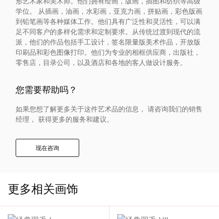
形艺术家和美术师。他们拥有绘画，版画，插图和纺织等高级
入
学位。 从插画，油画，水彩画，亚克力画，拼贴画，彩色版画
到铅笔画等各种媒体工作。他们具有广泛性和灵活性，可以满
足不同客户的多样化需求和定制要求。从传统过渡到现代的流
我
派，他们的作品包括手工设计，签名限量版美术作品，开放版
印刷品和彩色图像打印。他们为专业的相框供应商，出版社，
们
零售店，目录公司，以及酒店和各地的客人做设计服务。
联
您需要帮助吗？
系
如果您想了解更多关于这件艺术品的信息， 请咨询我们的销售
经理， 获得更多的服务和建议。
我
现在咨询
们
语
更多相关画饰
言