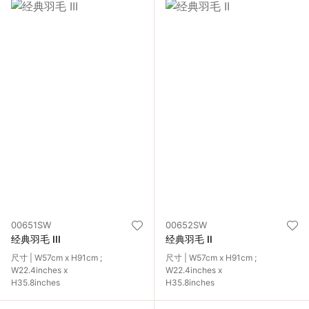
00651SW
00652SW
经典羽毛 III
经典羽毛 II
尺寸 | W57cm x H91cm ;
尺寸 | W57cm x H91cm ;
W22.4inches x
W22.4inches x
H35.8inches
H35.8inches