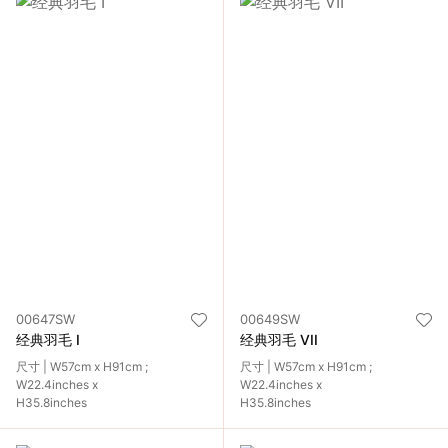
00647SW
00649SW
经典羽毛 I
经典羽毛 VII
尺寸 | W57cm x H91cm ;
尺寸 | W57cm x H91cm ;
W22.4inches x
W22.4inches x
H35.8inches
H35.8inches