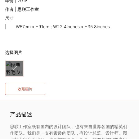
年份 | 2018
术
作者 | 思联工作室
尺寸
家
|
W57cm x H91cm ; W22.4inches x H35.8inches
网
络
选择图片
灵
感
收藏画饰
启
发
产品描述
思联工作室既有国内的设计团队，也有来自世界各国的精英创
加
作团队。我们是一支有素质的团队，有设计总监、设计师、图