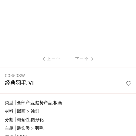
服
务
项
目
上一个
下一个
思
00650SW
联
经典羽毛 VI
精
类型 | 全部产品,趋势产品,板画
选
材料 | 版画 > 蚀刻
分割 | 概念性,图形化
艺
主题 | 装饰类 > 羽毛