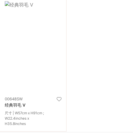
00648SW
经典羽毛 V
尺寸 | W57cm x H91cm ;
W22.4inches x
H35.8inches