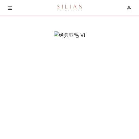
首
页
关
于
我
们