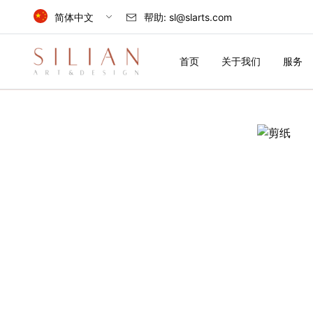
简体中文
帮助:
sl@slarts.com
Select Language
首页
关于我们
服务
简体中文
中国
English
首
United Kingdom
页
关
于
我
们