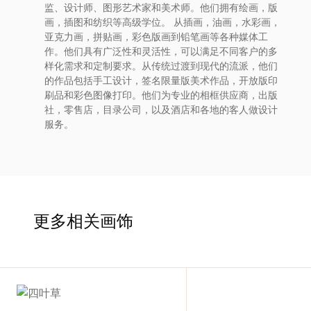
监、设计师、图形艺术家和美术师。他们拥有绘画，版
术
画，插图和纺织等高级学位。 从插画，油画，水彩画，
亚克力画，拼贴画，彩色版画到铅笔画等各种媒体工
家
作。他们具有广泛性和灵活性，可以满足不同客户的多
样化需求和定制要求。从传统过渡到现代的流派，他们
网
的作品包括手工设计，签名限量版美术作品，开放版印
刷品和彩色图像打印。他们为专业的相框供应商，出版
社，零售店，目录公司，以及酒店和各地的客人做设计
络
服务。
灵
感
更多相关画饰
启
发
加