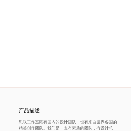
服
务
项
目
思
联
精
选
产品描述
艺
思联工作室既有国内的设计团队，也有来自世界各国的
精英创作团队。我们是一支有素质的团队，有设计总