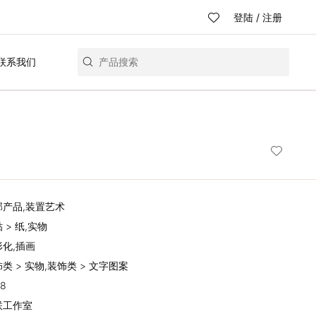
登陆
/
注册
联系我们
全部产品,装置艺术
贴 > 纸,实物
形化,插画
饰类 > 实物,装饰类 > 文字图案
18
思联工作室