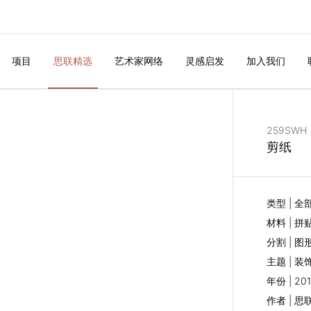
项目
思联精选
艺术家网络
灵感启发
加入我们
259SWH
剪纸
类型 | 
材料 | 拼
分割 | 图
主题 | 装
年份 | 20
作者 | 
下一个