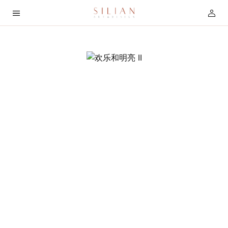
首
页
关
于
我
们