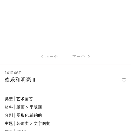
服
务
项
目
上一个
下一个
思
141046D
联
欢乐和明亮 II
精
类型 | 艺术画芯
选
材料 | 版画 > 平版画
分割 | 图形化,简约的
艺
主题 | 装饰类 > 文字图案