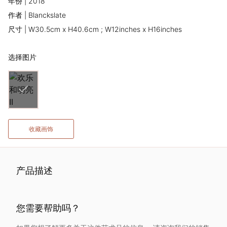
年份 | 2018
术
作者 | Blanckslate
尺寸 | W30.5cm x H40.6cm ; W12inches x H16inches
家
选择图片
网
络
灵
收藏画饰
感
启
产品描述
发
您需要帮助吗？
加